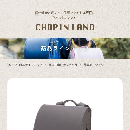
Skip to content
信州善光寺近く・古民家ランドセル専門店
「ショパンランド」
商品ラインナップ
TOP
>
商品ラインナップ
>
男の子向けランドセル
>
萬勇鞄 シック