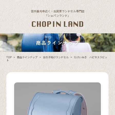
Skip to content
信州善光寺近く・古民家ランドセル専門店
「ショパンランド」
商品ラインナップ
TOP
>
商品ラインナップ
>
女の子向けランドセル
>
たけいみき ハピネスラビッ
ト