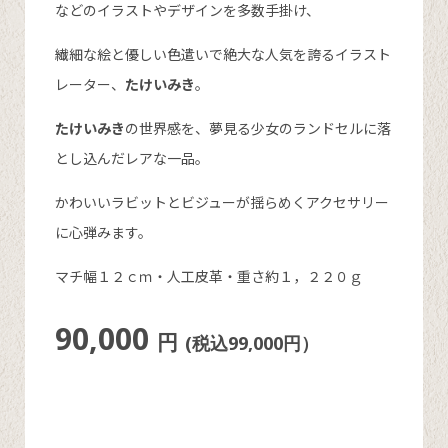
などのイラストやデザインを多数手掛け、
繊細な絵と優しい色遣いで絶大な人気を誇るイラスト
レーター、
たけいみき
。
たけいみき
の世界感を、夢見る少女のランドセルに落
とし込んだレアな一品。
かわいいラビットとビジューが揺らめくアクセサリー
に心弾みます。
マチ幅１２ｃｍ・人工皮革・重さ約１，２２０ｇ
90,000
円
(税込99,000円）