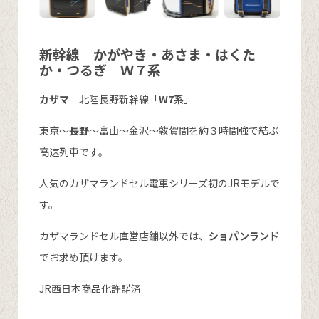
新幹線 かがやき・あさま・はくた
か・つるぎ Ｗ７系
カザマ
北陸長野新幹線「
W7系
」
東京～
長野
～富山～金沢～敦賀間を約３時間強で結ぶ
高速列車です。
人気のカザマランドセル電車シリーズ初のJRモデルで
す。
カザマランドセル直営店舗以外では、
ショパンランド
でお求め頂けます。
JR西日本商品化許諾済