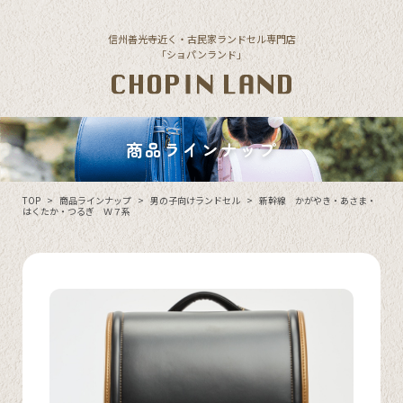
Skip to content
信州善光寺近く・古民家ランドセル専門店
「ショパンランド」
商品ラインナップ
TOP
>
商品ラインナップ
>
男の子向けランドセル
>
新幹線 かがやき・あさま・
はくたか・つるぎ Ｗ７系