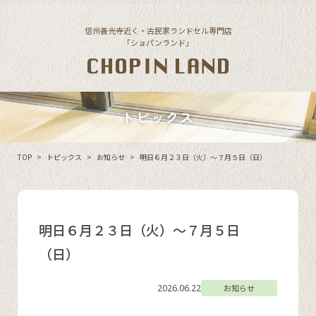
Skip to content
信州善光寺近く・古民家ランドセル専門店
「ショパンランド」
トピックス
TOP
>
トピックス
>
お知らせ
>
明日６月２３日（火）～７月５日（日）
明日６月２３日（火）～７月５日
（日）
2026.06.22
お知らせ