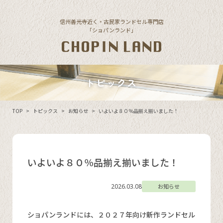
Skip to content
信州善光寺近く・古民家ランドセル専門店
「ショパンランド」
トピックス
TOP
>
トピックス
>
お知らせ
>
いよいよ８０％品揃え揃いました！
いよいよ８０％品揃え揃いました！
2026.03.08
お知らせ
ショパンランドには、２０２７年向け新作ランドセル