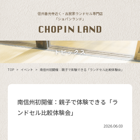
Skip to content
信州善光寺近く・古民家ランドセル専門店
「ショパンランド」
トピックス
TOP
>
イベント
>
南信州初開催：親子で体験できる「ランドセル比較体験会」
南信州初開催：親子で体験できる「ラ
ンドセル比較体験会」
2026.06.03