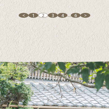
…
<
1
2
3
4
6
>